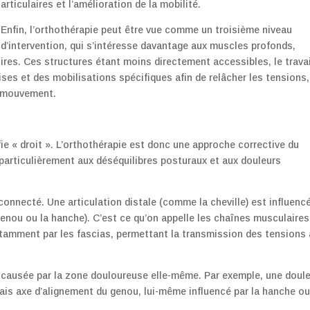
articulaires et l’amélioration de la mobilité.
Enfin, l’orthothérapie peut être vue comme un troisième niveau
d’intervention, qui s’intéresse davantage aux muscles profonds,
res. Ces structures étant moins directement accessibles, le travai
es et des mobilisations spécifiques afin de relâcher les tensions,
e mouvement.
ifie « droit ». L’orthothérapie est donc une approche corrective du
particulièrement aux déséquilibres posturaux et aux douleurs
nnecté. Une articulation distale (comme la cheville) est influenc
enou ou la hanche). C’est ce qu’on appelle les chaînes musculaires
tamment par les fascias, permettant la transmission des tensions 
s causée par la zone douloureuse elle-même. Par exemple, une doul
vais axe d’alignement du genou, lui-même influencé par la hanche ou