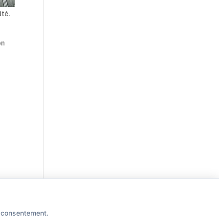
ûté.
on
e consentement.