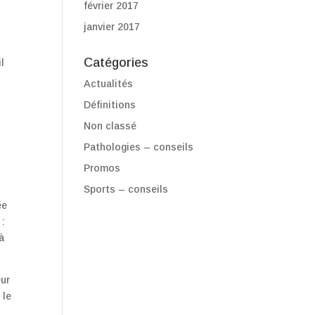
février 2017
janvier 2017
Catégories
l
Actualités
Définitions
Non classé
Pathologies – conseils
Promos
Sports – conseils
ée
 :
à
eur
 le